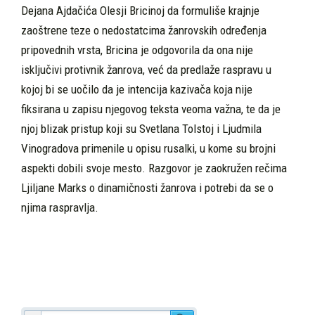
Dejana Ajdačića Olesji Bricinoj da formuliše krajnje
zaoštrene teze o nedostatcima žanrovskih određenja
pripovednih vrsta, Bricina je odgovorila da ona nije
isključivi protivnik žanrova, već da predlaže raspravu u
kojoj bi se uočilo da je intencija kazivača koja nije
fiksirana u zapisu njegovog teksta veoma važna, te da je
njoj blizak pristup koji su Svetlana Tolstoj i Ljudmila
Vinogradova primenile u opisu rusalki, u kome su brojni
aspekti dobili svoje mesto. Razgovor je zaokružen rečima
Ljiljane Marks o dinamičnosti žanrova i potrebi da se o
njima raspravlja.