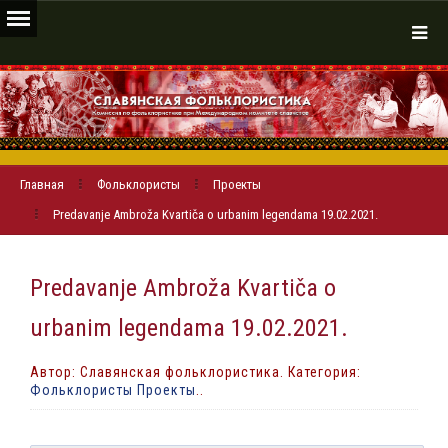
Главная
Фольклористы
Проекты
Predavanje Ambroža Kvartiča o urbanim legendama 19.02.2021.
Predavanje Ambroža Kvartiča o
urbanim legendama 19.02.2021.
Автор: Славянская фольклористика. Категория:
Фольклористы Проекты
..