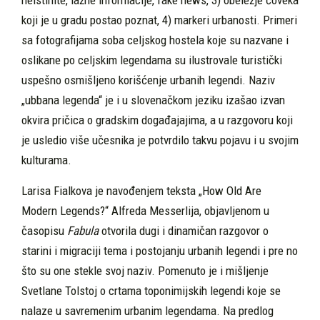
koji je u gradu postao poznat, 4) markeri urbanosti. Primeri
sa fotografijama soba celjskog hostela koje su nazvane i
oslikane po celjskim legendama su ilustrovale turistički
uspešno osmišljeno korišćenje urbanih legendi. Naziv
„ubbana legenda“ je i u slovenačkom jeziku izašao izvan
okvira pričica o gradskim događajajima, a u razgovoru koji
je usledio više učesnika je potvrdilo takvu pojavu i u svojim
kulturama.
Larisa Fialkova je navođenjem teksta „How Old Are
Modern Legends?“ Alfreda Messerlija, objavljenom u
časopisu
Fabula
otvorila dugi i dinamičan razgovor o
starini i migraciji tema i postojanju urbanih legendi i pre no
što su one stekle svoj naziv. Pomenuto je i mišljenje
Svetlane Tolstoj o crtama toponimijskih legendi koje se
nalaze u savremenim urbanim legendama. Na predlog