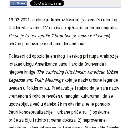
19.02.2021. godine je Ambrož Kvartič (slovenački etnolog i
folklorista, radio i TV novinar, književnik, autor monografije
Pa se je to res zgodilo? Sodobne povedke v Sloveniji
)
održao predavanje o urbanim legendama.
Polazeći od opozicije emskog i etskog pristupa Ambrož je
istakao ulogu Amerikanca Jana Harolda Brunvanda i
njegove knjige
The Vanishing Hitchhiker: American
Urban
Legends
and Their Meanings
koja je naziv urbane legende
uveden u folkloristiku. Predavač je istakao da je sam naziv
vremenom široko prihvaćen u mnogim kulturama i da se
upotrebljava već u daleko širim okvirima, te je ponudio
četiri konceptualizacije – urbane priče su 1) opskurne
priče za čiju istinitost nema dokaza, 2) neproverene,
neistinite, lažne informacije, fake news, 3) obeležje čoveka