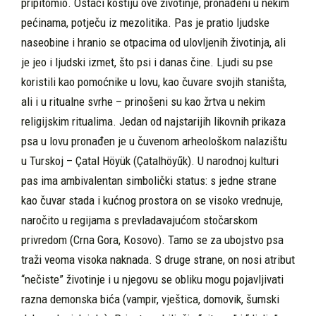
pripitomio. Ostaci kostiju ove životinje, pronađeni u nekim
pećinama, potječu iz mezo­litika. Pas je pratio ljudske
naseobine i hranio se otpacima od ulov­ljenih životinja, ali
je jeo i ljudski izmet, što psi i danas čine. Ljudi su pse
koristili kao pomoćnike u lovu, kao čuvare svojih staništa,
ali i u ritualne svrhe – prinošeni su kao žrtva u nekim
religijskim ritualima. Jedan od najstarijih likovnih prikaza
psa u lovu pronađen je u čuve­nom arheološkom nalazištu
u Turskoj – Çatal Höyük (Çatalhöyűk). U narodnoj kulturi
pas ima ambivalentan simbolički status: s jedne strane
kao čuvar stada i kućnog prostora on se visoko vrednuje,
naročito u regijama s prevladavajućom stočarskom
privredom (Crna Gora, Kosovo). Tamo se za ubojstvo psa
traži veoma visoka nakna­da. S druge strane, on nosi atribut
“nečiste” životinje i u njegovu se obliku mogu pojavljivati
razna demonska bića (vampir, vještica, domovik, šumski