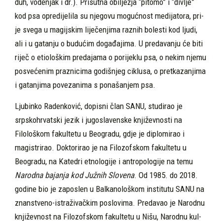
duh, vodenjak i dr.). Prisutna obilježja “pitomo” i “divlje”
kod psa opredijelila su njegovu mogućnost medijatora, pri­
je svega u magijskim liječenjima raznih bolesti kod ljudi,
ali i u gatanju o budućim događajima. U pre­davanju će biti
riječ o etiološkim predajama o po­rijeklu psa, o nekim njemu
posvećenim praznicima godišnjeg ciklusa, o pretkazanjima
i gatanjima po­vezanima s ponašanjem psa.
Ljubinko Radenković, dopisni član SANU, studirao je
srpskohrvatski jezik i jugoslavenske književnosti na
Filološkom fakultetu u Beogra­du, gdje je diplomirao i
magistrirao. Doktorirao je na Filozofskom fakultetu u
Beogradu, na Ka­tedri etnologije i antropologije na temu
Narod­na bajanja kod Južnih Slovena
. Od 1985. do 2018.
godine bio je zaposlen u Balkanološkom institutu SANU na
znanstveno-istraživačkim poslovima. Predavao je Narodnu
književnost na Filozofskom fakultetu u Nišu, Narodnu kul­