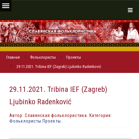
Главная
Фольклористы
Проекты
29.11.2021. Tribina IEF (Zagreb) Ljubinko Radenković
29.11.2021. Tribina IEF (Zagreb)
Ljubinko Radenković
Автор: Славянская фольклористика. Категория:
Фольклористы Проекты
..